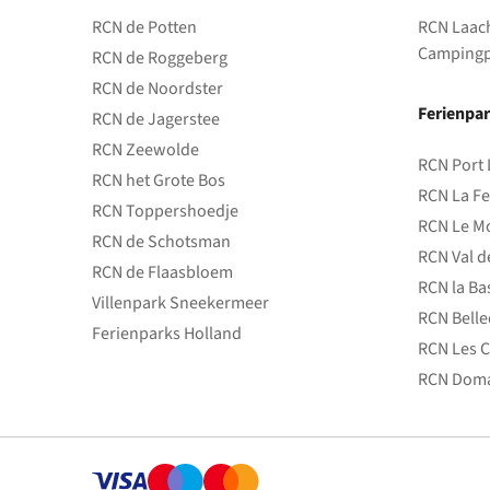
RCN de Potten
RCN Laac
Campingp
RCN de Roggeberg
RCN de Noordster
Ferienpar
RCN de Jagerstee
RCN Zeewolde
RCN Port 
RCN het Grote Bos
RCN La Fe
RCN Toppershoedje
RCN Le Mo
RCN de Schotsman
RCN Val d
RCN de Flaasbloem
RCN la Ba
Villenpark Sneekermeer
RCN Bell
Ferienparks Holland
RCN Les C
RCN Doma