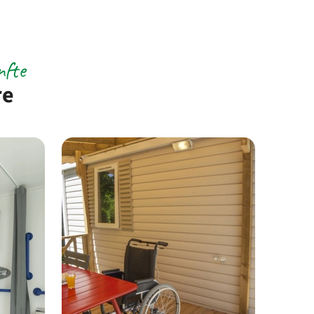
nfte
re