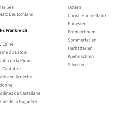
her See
Ostern
latz Deutschland
Christi Himmelfahrt
Pfingsten
ks Frankreich
Fronleichnam
Sommerferien
L'Epine
Herbstferien
rme du Latois
Weihnachten
ulin de la Pique
Silvester
e Cantobre
stide en Ardèche
edonne
ollines de Castellane
ine de la Noguière