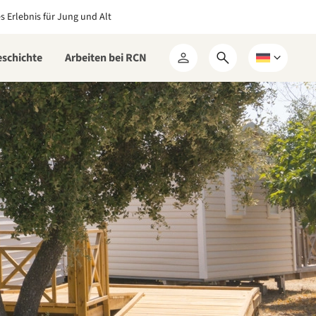
es Erlebnis für Jung und Alt
eschichte
Arbeiten bei RCN
Suchformular
Wählen
Mein
öffnen
Sie
RCN
eine
Sprache