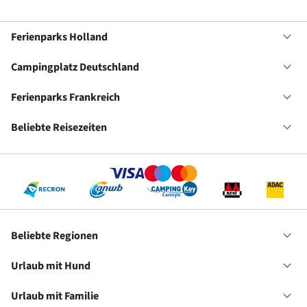
Ferienparks Holland
Of
Fe
Ho
Campingplatz Deutschland
Of
Ca
De
Ferienparks Frankreich
Of
Fe
Fr
Beliebte Reisezeiten
Of
Be
Re
Beliebte Regionen
Of
Be
Re
Urlaub mit Hund
Of
Ur
mi
Urlaub mit Familie
Of