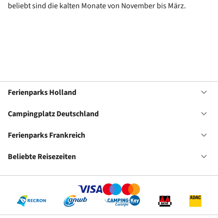
beliebt sind die kalten Monate von November bis März.
Ferienparks Holland
Of
Fe
Ho
Campingplatz Deutschland
Of
Ca
De
Ferienparks Frankreich
Of
Fe
Fr
Beliebte Reisezeiten
Of
Be
Re