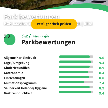
Park bewertungen
RCN Laacher See | camping in Wassenach | Eifel
Verfügbarkeit prüfen
Gut füreinander
9.0
Parkbewertungen
9.0
Allgemeiner Eindruck
9.4
Lage / Umgebung
8.9
Kinderfreundlich
8.4
Gastronomie
8.8
Einrichtungen
7.4
Animationsprogramm
8.9
Sauberkeit Gelände/ Hygiene
9.4
Gastfreundlichkeit