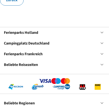
Zurück
Ferienparks Holland
Of
Fe
Ho
Campingplatz Deutschland
Of
Ca
De
Ferienparks Frankreich
Of
Fe
Fr
Beliebte Reisezeiten
Of
Be
Re
Beliebte Regionen
Of