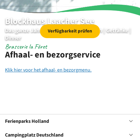
Blockhaus Laacher See
Das ganze Jahr über geöffnet für: Lunch | Getränke |
Verfügbarkeit prüfen
Dinner
Brasserie la Fôret
Afhaal- en bezorgservice
Klik hier voor het afhaal- en bezorgmenu.
Ferienparks Holland
Of
Fe
Ho
Campingplatz Deutschland
Of