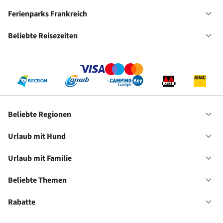
Ca
De
Ferienparks Frankreich
Of
Fe
Fr
Beliebte Reisezeiten
Of
Be
Re
Beliebte Regionen
Of
Be
Re
Urlaub mit Hund
Of
Ur
mi
Urlaub mit Familie
Of
Hu
Ur
mi
Beliebte Themen
Of
Fa
Be
Th
Rabatte
Of
Ra