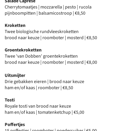
Salade Caprese
Cherrytomaatjes | mozzarella | pesto | rucola
pijnboompitten | balsamicostroop | €8,50
Kroketten
Twee biologische rundvleeskroketten
brood naar keuze | roomboter | mosterd | €8,50
Groentekroketten
Twee 'van Dobben' groentekroketten
brood naar keuze | roomboter | mosterd | €8,00
Uitsmijter
Drie gebakken eieren | brood naar keuze
ham en/of kaas | roomboter | €8,50
Tosti
Royale tosti van brood naar keuze
ham en/of kaas | tomatenketchup | €5,00
Poffertjes
15 poffertjes | roomboter | poedersuiker | €5,00