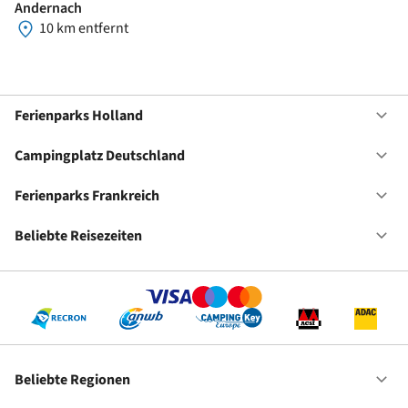
Andernach
10 km entfernt
Ferienparks Holland
Of
Fe
Ho
Campingplatz Deutschland
Of
Ca
De
Ferienparks Frankreich
Of
Fe
Fr
Beliebte Reisezeiten
Of
Be
Re
Beliebte Regionen
Of
Be