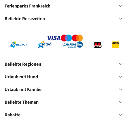
Ca
De
Ferienparks Frankreich
Of
Fe
Fr
Beliebte Reisezeiten
Of
Be
Re
Beliebte Regionen
Of
Be
Re
Urlaub mit Hund
Of
Ur
mi
Urlaub mit Familie
Of
Hu
Ur
mi
Beliebte Themen
Of
Fa
Be
Th
Rabatte
Of
Ra