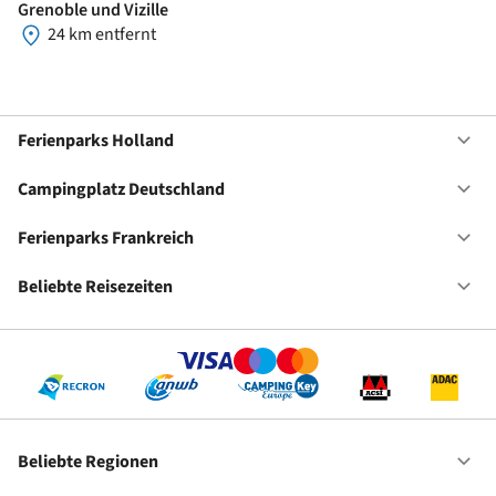
Grenoble und Vizille
24 km entfernt
Ferienparks Holland
Of
Fe
Ho
Campingplatz Deutschland
Of
Ca
De
Ferienparks Frankreich
Of
Fe
Fr
Beliebte Reisezeiten
Of
Be
Re
Beliebte Regionen
Of
Be