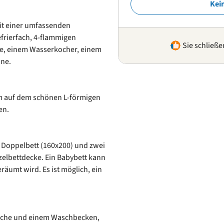
Kei
it einer umfassenden
frierfach, 4-flammigen
Sie schließe
ne, einem Wasserkocher, einem
ine.
auf dem schönen L-förmigen
en.
 Doppelbett (160x200) und zwei
nzelbettdecke. Ein Babybett kann
äumt wird. Es ist möglich, ein
usche und einem Waschbecken,