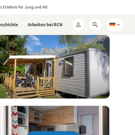
es Erlebnis für Jung und Alt
eschichte
Arbeiten bei RCN
Suchformular
Wählen
Mein
öffnen
Sie
RCN
eine
Sprache