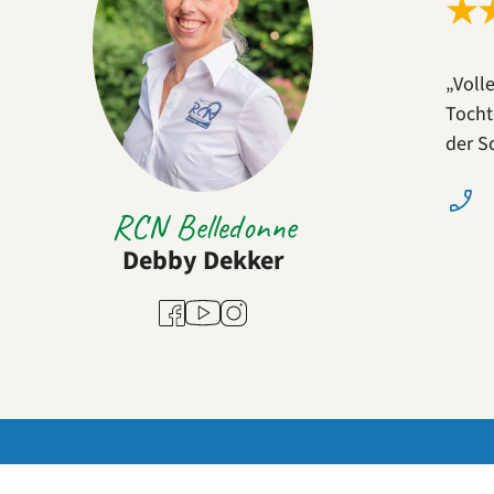
★
„Voll
Tocht
der S
RCN Belledonne
Debby Dekker
Youtube
Facebook
Instagram