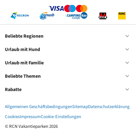
Re
Beliebte Regionen
Of
Be
Re
Urlaub mit Hund
Of
Ur
mi
Urlaub mit Familie
Of
Hu
Ur
mi
Beliebte Themen
Of
Fa
Be
Th
Rabatte
Of
Ra
Allgemeinen Geschäftsbedingungen
Sitemap
Datenschutzerklärung
Cookies
Impressum
Cookie-Einstellungen
© RCN Vakantieparken 2026