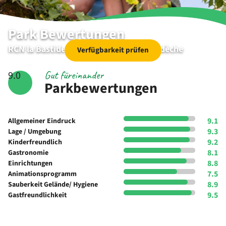
Park Bewertungen
RCN la Bastide en Ardèche | Ruoms | Ardèche
Verfügbarkeit prüfen
Gut füreinander
9.0
Parkbewertungen
9.1
Allgemeiner Eindruck
9.3
Lage / Umgebung
9.2
Kinderfreundlich
8.1
Gastronomie
8.8
Einrichtungen
7.5
Animationsprogramm
8.9
Sauberkeit Gelände/ Hygiene
9.5
Gastfreundlichkeit