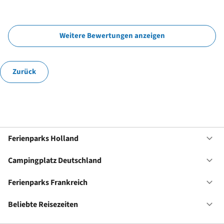
Weitere Bewertungen anzeigen
Zurück
Ferienparks Holland
Of
Fe
Ho
Campingplatz Deutschland
Of
Ca
De
Ferienparks Frankreich
Of
Fe
Fr
Beliebte Reisezeiten
Of
Be