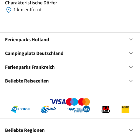
Charakteristische Dörfer
1 km entfernt
Ferienparks Holland
Of
Fe
Ho
Campingplatz Deutschland
Of
Ca
De
Ferienparks Frankreich
Of
Fe
Fr
Beliebte Reisezeiten
Of
Be
Re
Beliebte Regionen
Of
Be