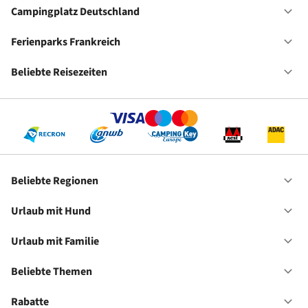
Ho
Campingplatz Deutschland
Of
Ca
De
Ferienparks Frankreich
Of
Fe
Fr
Beliebte Reisezeiten
Of
Be
Re
Beliebte Regionen
Of
Be
Re
Urlaub mit Hund
Of
Ur
mi
Urlaub mit Familie
Of
Hu
Ur
mi
Beliebte Themen
Of
Fa
Be
Th
Rabatte
Of