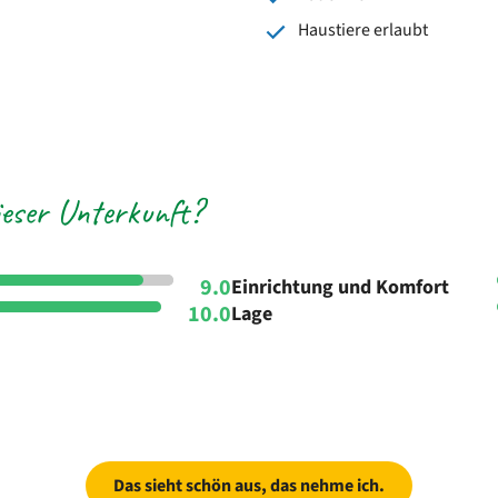
Haustiere erlaubt
eser Unterkunft?
9.0
Einrichtung und Komfort
10.0
Lage
Das sieht schön aus, das nehme ich.