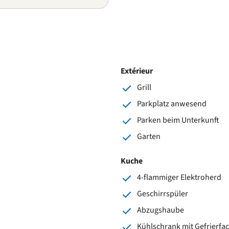
Extérieur
Grill
Parkplatz anwesend
Parken beim Unterkunft
Garten
Kuche
4-flammiger Elektroherd
Geschirrspüler
Abzugshaube
Kühlschrank mit Gefrierfa