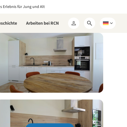
es Erlebnis für Jung und Alt
eschichte
Arbeiten bei RCN
Suchformular
Wählen
Mein
öffnen
Sie
RCN
eine
Sprache