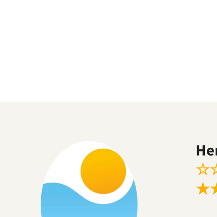
He
☆
★