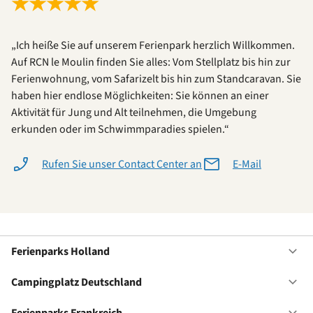
★
★
★
★
★
„Ich heiße Sie auf unserem Ferienpark herzlich Willkommen.
Auf RCN le Moulin finden Sie alles: Vom Stellplatz bis hin zur
Ferienwohnung, vom Safarizelt bis hin zum Standcaravan. Sie
haben hier endlose Möglichkeiten: Sie können an einer
Aktivität für Jung und Alt teilnehmen, die Umgebung
erkunden oder im Schwimmparadies spielen.“
Rufen Sie unser Contact Center an
E-Mail
Ferienparks Holland
Of
Fe
Ho
Campingplatz Deutschland
Of
Ca
De