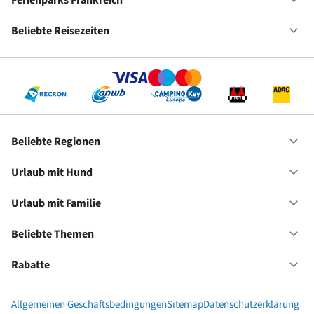
Ferienparks Frankreich
Of
Fe
Fr
Beliebte Reisezeiten
Of
Be
Re
Beliebte Regionen
Of
Be
Re
Urlaub mit Hund
Of
Ur
mi
Urlaub mit Familie
Of
Hu
Ur
mi
Beliebte Themen
Of
Fa
Be
Th
Rabatte
Of
Ra
Allgemeinen Geschäftsbedingungen
Sitemap
Datenschutzerklärung