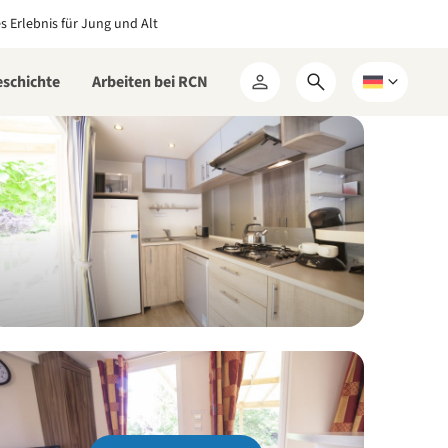
es Erlebnis für Jung und Alt
eschichte
Arbeiten bei RCN
Suchformular
Wählen
Mein
öffnen
Sie
RCN
eine
Sprache