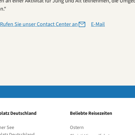
n an einer Aktivität für Jung und Alt teilnehmen, die U
n.“
Rufen Sie unser Contact Center an
E-Mail
latz Deutschland
Beliebte Reisezeiten
her See
Ostern
latz Deutschland