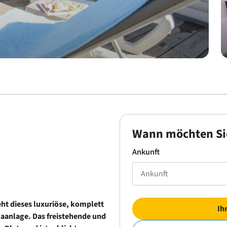
Wann möchten Si
Ankunft
ht dieses luxuriöse, komplett
Ih
maanlage. Das freistehende und