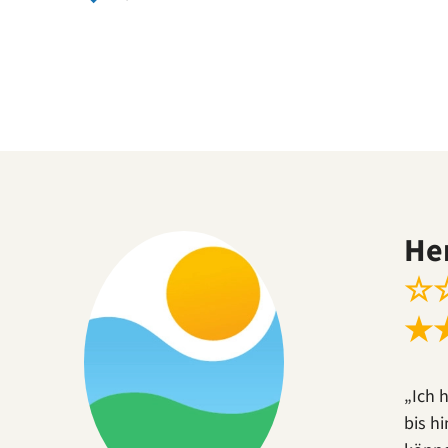
He
☆
★
„Ich 
bis h