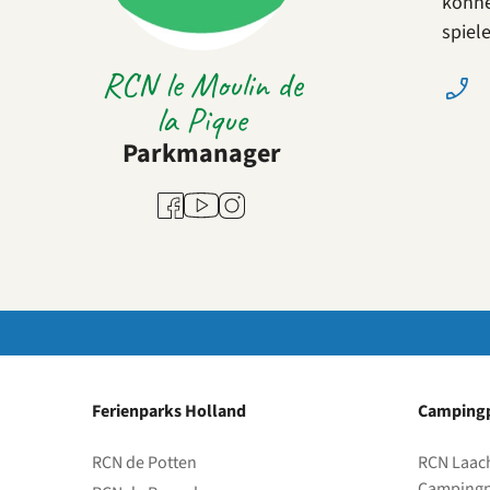
könne
spiele
RCN le Moulin de
la Pique
Parkmanager
Youtube
Facebook
Instagram
Ferienparks Holland
Campingp
RCN de Potten
RCN Laac
Campingp