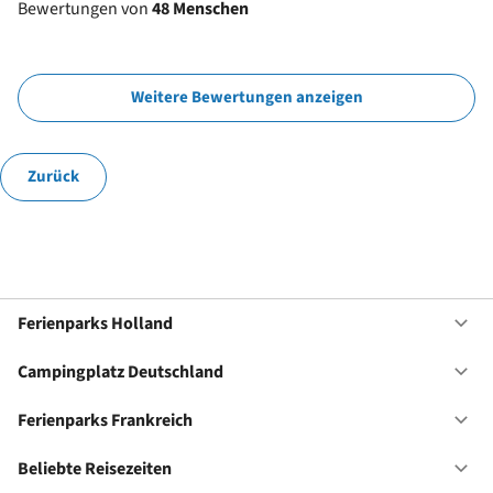
Bewertungen von
48 Menschen
Weitere Bewertungen anzeigen
Zurück
Ferienparks Holland
Of
Fe
Ho
Campingplatz Deutschland
Of
Ca
De
Ferienparks Frankreich
Of
Fe
Fr
Beliebte Reisezeiten
Of