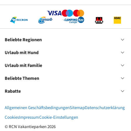
Be
Re
Beliebte Regionen
Of
Be
Re
Urlaub mit Hund
Of
Ur
mi
Urlaub mit Familie
Of
Hu
Ur
mi
Beliebte Themen
Of
Fa
Be
Th
Rabatte
Of
Ra
Allgemeinen Geschäftsbedingungen
Sitemap
Datenschutzerklärung
Cookies
Impressum
Cookie-Einstellungen
© RCN Vakantieparken 2026