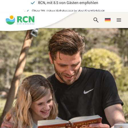
RCN, mit 8.5 von Gästen empfohlen
Zum
Zum
Zum
Über 70 Jahre Erfahrung in der Gastlichkeit
Kopfbereich
Hauptinhalt
Fußbereich
Ein tolles Erlebnis für Jung und Alt
springen
springen
springen
Suchformular
Wählen
Naviga
öffnen
Sie
schlie
eine
Sprache