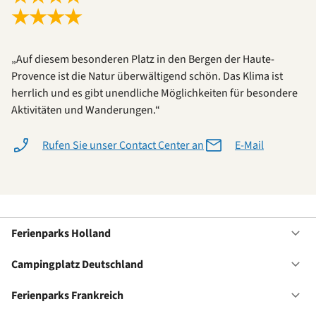
★
★
★
★
„Auf diesem besonderen Platz in den Bergen der Haute-
Provence ist die Natur überwältigend schön. Das Klima ist
herrlich und es gibt unendliche Möglichkeiten für besondere
Aktivitäten und Wanderungen.“
Rufen Sie unser Contact Center an
E-Mail
Ferienparks Holland
Of
Fe
Ho
Campingplatz Deutschland
Of
Ca
De
Ferienparks Frankreich
Of
Fe