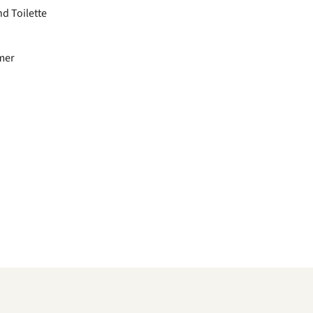
d Toilette
mer