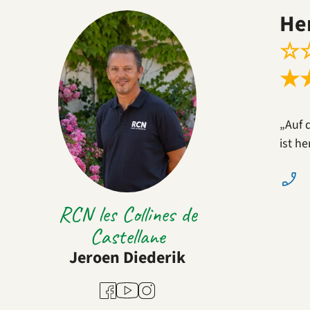
He
☆
★
„Auf 
ist h
RCN les Collines de
Castellane
Jeroen Diederik
Youtube
Facebook
Instagram