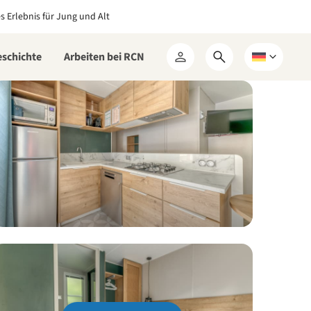
es Erlebnis für Jung und Alt
eschichte
Arbeiten bei RCN
Suchformular
Wählen
Mein
öffnen
Sie
RCN
eine
Sprache