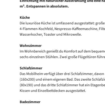
Einrichtung mit natürlicher Ausstrahlung und eine h
m². Entspannen in absolutem.
Küche
Die luxuriöse Küche ist umfassend ausgestattet: große
4-Flammen-Kochfeld, Nespresso-Kaffeemaschine, Filt
Wasserkocher, Toaster und Mikrowelle.
Wohnzimmer
Im Wohnbereich genießt du Komfort auf dem bequeme
sechs einzelnen Stühlen. Zwei große Flügeltüren führ
Schlafzimmer
Das Mobilheim verfügt über drei Schlafzimmer, davon
(160x200) und einem eigenen Bad. Das zweite Schlafz
(80x190) und das dritte Schlafzimmer hat ein Etagenbet
Kissen und Einzelbettdecken ausgestattet.
Badezimmer