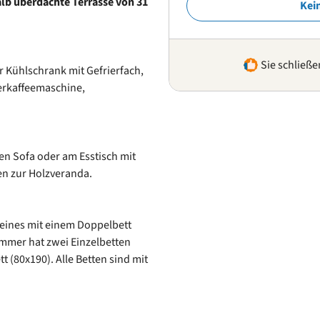
alb überdachte Terrasse von 31
Kei
Sie schließe
r Kühlschrank mit Gefrierfach,
erkaffeemaschine,
n Sofa oder am Esstisch mit
en zur Holzveranda.
 eines mit einem Doppelbett
immer hat zwei Einzelbetten
t (80x190). Alle Betten sind mit