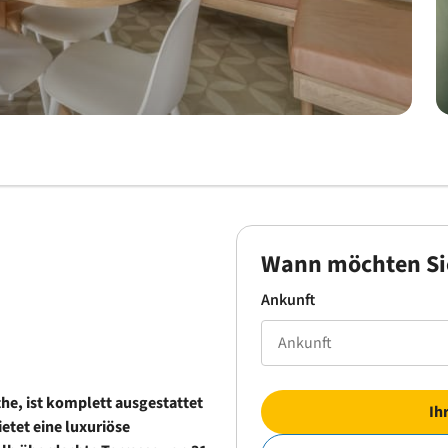
Wann möchten Si
Ankunft
he, ist komplett ausgestattet
Ih
etet eine luxuriöse