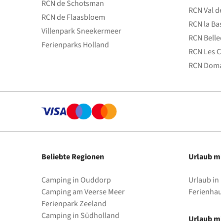
RCN de Schotsman
RCN Val d
RCN de Flaasbloem
RCN la Ba
Villenpark Sneekermeer
RCN Bell
Ferienparks Holland
RCN Les C
RCN Doma
Beliebte Regionen
Urlaub m
Camping in Ouddorp
Urlaub in
Camping am Veerse Meer
Ferienha
Ferienpark Zeeland
Camping in Südholland
Urlaub mi