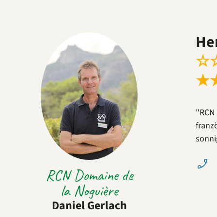
He
☆
★
"RCN 
franz
sonni
RCN Domaine de
la Noguière
Daniel Gerlach