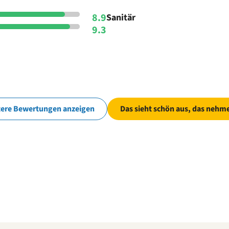
8.9
Sanitär
9.3
tere Bewertungen anzeigen
Das sieht schön aus, das nehme