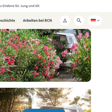
es Erlebnis für Jung und Alt
eschichte
Arbeiten bei RCN
Suchformular
Wählen
Mein
öffnen
Sie
RCN
eine
Sprache