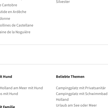
Silvester
e Cantobre
stide en Ardèche
edonne
ollines de Castellane
ine de la Noguière
it Hund
Beliebte Themen
 Holland am Meer mit Hund
Campingplatz mit Privatsanitär
us mit Hund
Campingplatz mit Schwimmbad 
Holland
Urlaub am See oder Meer
t Familie