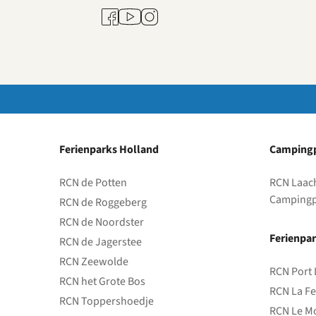
Youtube
Facebook
Instagram
Ferienparks Holland
Campingp
RCN de Potten
RCN Laac
Campingp
RCN de Roggeberg
RCN de Noordster
Ferienpar
RCN de Jagerstee
RCN Zeewolde
RCN Port 
RCN het Grote Bos
RCN La Fe
RCN Toppershoedje
RCN Le Mo