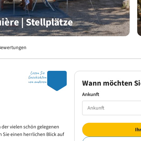
ère | Stellplätze
Bewertungen
Lesen Sie
9.2
Geschichten
Wann möchten Si
von anderen
Ankunft
 der vielen schön gelegenen
Ih
ie einen herrlichen Blick auf