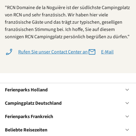
"RCN Domaine de la Noguière ist der südlichste Campingplatz
von RCN und sehr französisch. Wir haben hier viele
französische Gäste und das trägt zur typischen, geselligen
französischen Stimmung bei. Ich hoffe, Sie auf diesem
sonnigen RCN Campingplatz persönlich begrüßen zu dürfen."
Rufen Sie unser Contact Center an
E-Mail
Ferienparks Holland
Of
Fe
Ho
Campingplatz Deutschland
Of
Ca
De
Ferienparks Frankreich
Of
Fe
Fr
Beliebte Reisezeiten
Of