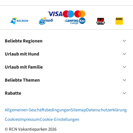
Be
Re
Beliebte Regionen
Of
Be
Re
Urlaub mit Hund
Of
Ur
mi
Urlaub mit Familie
Of
Hu
Ur
mi
Beliebte Themen
Of
Fa
Be
Th
Rabatte
Of
Ra
Allgemeinen Geschäftsbedingungen
Sitemap
Datenschutzerklärung
Cookies
Impressum
Cookie-Einstellungen
© RCN Vakantieparken 2026