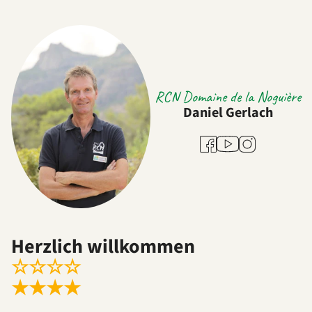
RCN Domaine de la Noguière
Daniel Gerlach
Youtube
Facebook
Instagram
Herzlich willkommen
☆
☆
☆
☆
★
★
★
★