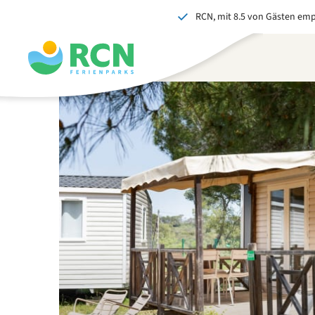
RCN, mit 8.5 von Gästen em
Zum
Zum
Zum
Zum
Kopfbereich
Hauptinhalt
Verfügbarkeit
Fußbereich
springen
springen
springen
springen