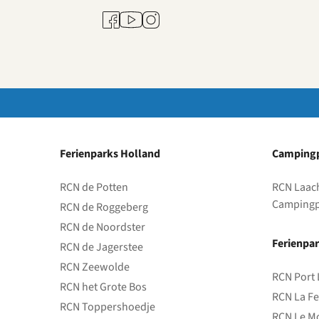
Youtube
Facebook
Instagram
Ferienparks Holland
Campingp
RCN de Potten
RCN Laac
Campingp
RCN de Roggeberg
RCN de Noordster
Ferienpar
RCN de Jagerstee
RCN Zeewolde
RCN Port 
RCN het Grote Bos
RCN La Fe
RCN Toppershoedje
RCN Le Mo