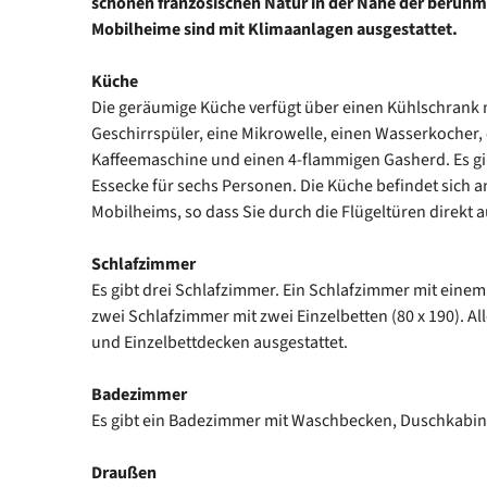
schönen französischen Natur in der Nähe der berüh
Mobilheime sind mit Klimaanlagen ausgestattet.
Küche
Die geräumige Küche verfügt über einen Kühlschrank m
Geschirrspüler, eine Mikrowelle, einen Wasserkocher, 
Kaffeemaschine und einen 4-flammigen Gasherd. Es gib
Essecke für sechs Personen. Die Küche befindet sich a
Mobilheims, so dass Sie durch die Flügeltüren direkt 
Schlafzimmer
Es gibt drei Schlafzimmer. Ein Schlafzimmer mit einem
zwei Schlafzimmer mit zwei Einzelbetten (80 x 190). Al
und Einzelbettdecken ausgestattet.
Badezimmer
Es gibt ein Badezimmer mit Waschbecken, Duschkabine
Draußen