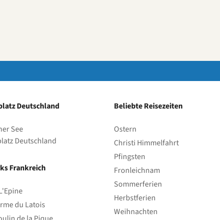
latz Deutschland
Beliebte Reisezeiten
her See
Ostern
latz Deutschland
Christi Himmelfahrt
Pfingsten
ks Frankreich
Fronleichnam
Sommerferien
L'Epine
Herbstferien
rme du Latois
Weihnachten
ulin de la Pique