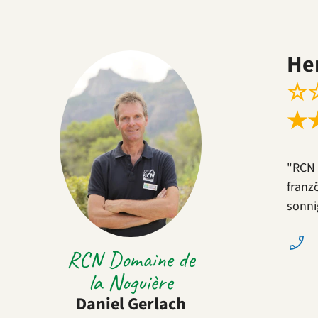
He
☆
★
"RCN 
franz
sonni
RCN Domaine de
la Noguière
Daniel Gerlach