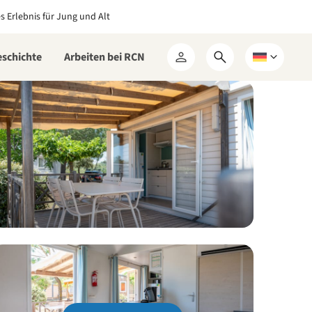
es Erlebnis für Jung und Alt
eschichte
Arbeiten bei RCN
Suchformular
Wählen
Mein
öffnen
Sie
RCN
eine
Sprache