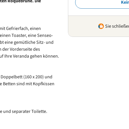
mten Roquebrune. Die
Kei
Sie schließe
it Gefrierfach, einen
einen Toaster, eine Senseo-
t eine gemütliche Sitz- und
n der Vorderseite des
auf Ihre Veranda gehen können.
 Doppelbett (160 x 200) und
le Betten sind mit Kopfkissen
 und separater Toilette.