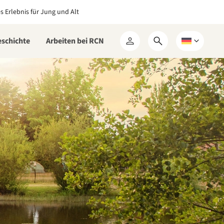
es Erlebnis für Jung und Alt
eschichte
Arbeiten bei RCN
Suchformular
Wählen
Mein
öffnen
Sie
RCN
eine
Sprache