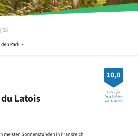
ée
Offen
 den Park
Im
10,0
und
Lesen Sie
du Latois
Geschichten
von anderen
um
den
n meisten Sonnenstunden in Frankreich