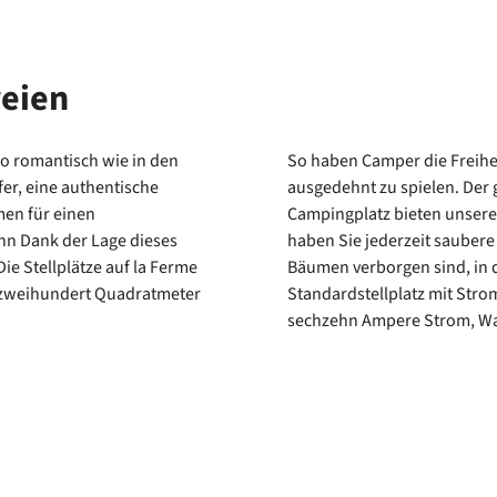
reien
so romantisch wie in den
So haben Camper die Freihei
er, eine authentische
ausgedehnt zu spielen. Der 
en für einen
Campingplatz bieten unsere
nn Dank der Lage dieses
haben Sie jederzeit saubere
ie Stellplätze auf la Ferme
Bäumen verborgen sind, in 
n zweihundert Quadratmeter
Standardstellplatz mit Stro
sechzehn Ampere Strom, Wa