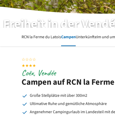
Freiheit in der Vend
RCN la Ferme du Latois | Coëx | Vendeé
RCN la Ferme du Latois
Campen
Unterkünfte
Im und um
☆
☆
☆
☆
★
★
★
★
Coëx, Vendée
Campen auf RCN la Ferme 
Große Stellplätze mit über 300m2
Ultimative Ruhe und gemütliche Atmosphäre
Angenehmer Campingurlaub im Landesteil mit de