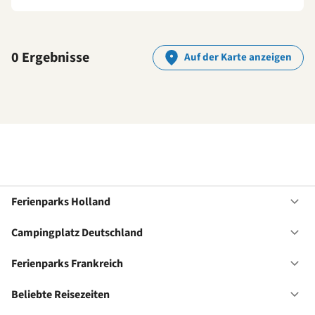
0 Ergebnisse
Auf der Karte anzeigen
Ferienparks Holland
Of
Fe
Ho
Campingplatz Deutschland
Of
Ca
De
Ferienparks Frankreich
Of
Fe
Fr
Beliebte Reisezeiten
Of
Be