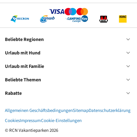
Re
Beliebte Regionen
Of
Be
Re
Urlaub mit Hund
Of
Ur
mi
Urlaub mit Familie
Of
Hu
Ur
mi
Beliebte Themen
Of
Fa
Be
Th
Rabatte
Of
Ra
Allgemeinen Geschäftsbedingungen
Sitemap
Datenschutzerklärung
Cookies
Impressum
Cookie-Einstellungen
© RCN Vakantieparken 2026