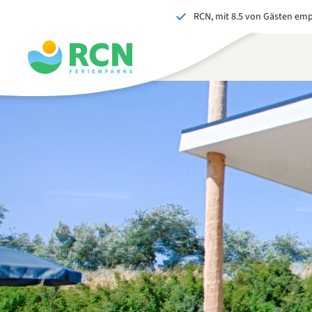
RCN, mit 8.5 von Gästen em
Zum
Zum
Zum
Kopfbereich
Hauptinhalt
Fußbereich
springen
springen
springen