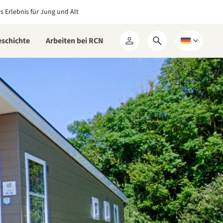
es Erlebnis für Jung und Alt
eschichte
Arbeiten bei RCN
Suchformular
Wählen
Mein
öffnen
Sie
RCN
eine
Sprache