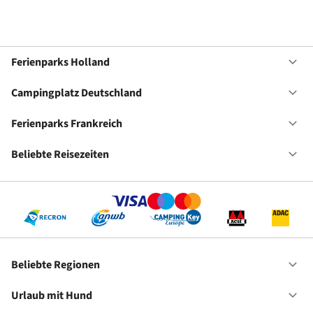
Ferienparks Holland
Of
Fe
Ho
Campingplatz Deutschland
Of
Ca
De
Ferienparks Frankreich
Of
Fe
Fr
Beliebte Reisezeiten
Of
Be
Re
Beliebte Regionen
Of
Be
Re
Urlaub mit Hund
Of