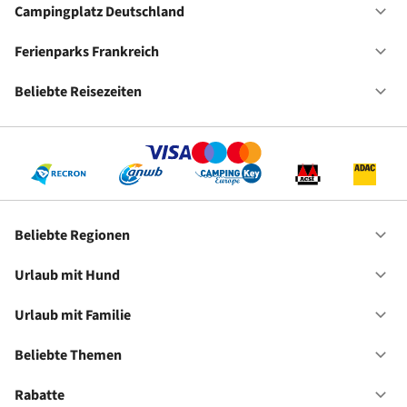
Ho
Campingplatz Deutschland
Of
Ca
De
Ferienparks Frankreich
Of
Fe
Fr
Beliebte Reisezeiten
Of
Be
Re
Beliebte Regionen
Of
Be
Re
Urlaub mit Hund
Of
Ur
mi
Urlaub mit Familie
Of
Hu
Ur
mi
Beliebte Themen
Of
Fa
Be
Th
Rabatte
Of