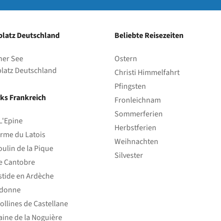
latz Deutschland
Beliebte Reisezeiten
her See
Ostern
latz Deutschland
Christi Himmelfahrt
Pfingsten
ks Frankreich
Fronleichnam
Sommerferien
L'Epine
Herbstferien
rme du Latois
Weihnachten
ulin de la Pique
Silvester
e Cantobre
stide en Ardèche
edonne
ollines de Castellane
ine de la Noguière