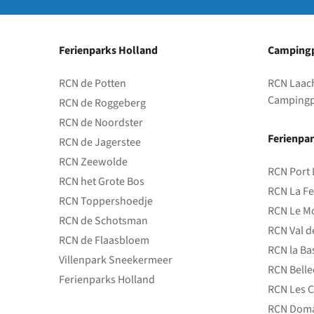
Ferienparks Holland
Campingp
RCN de Potten
RCN Laac
Campingp
RCN de Roggeberg
RCN de Noordster
Ferienpar
RCN de Jagerstee
RCN Zeewolde
RCN Port 
RCN het Grote Bos
RCN La Fe
RCN Toppershoedje
RCN Le Mo
RCN de Schotsman
RCN Val d
RCN de Flaasbloem
RCN la Ba
Villenpark Sneekermeer
RCN Bell
Ferienparks Holland
RCN Les C
RCN Doma