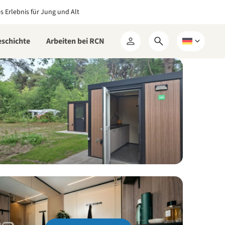
es Erlebnis für Jung und Alt
eschichte
Arbeiten bei RCN
Suchformular
Wählen
Mein
öffnen
Sie
RCN
eine
Sprache