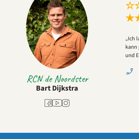
☆
★
„Ich 
kann 
und E
RCN de Noordster
Bart Dijkstra
Youtube
Facebook
Instagram