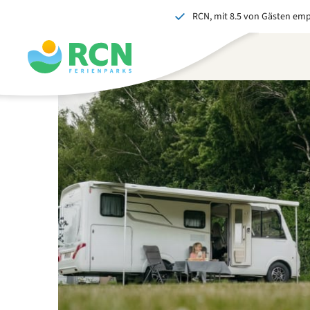
RCN, mit 8.5 von Gästen em
Zum
Zum
Zum
Zum
Kopfbereich
Hauptinhalt
Verfügbarkeit
Fußbereich
springen
springen
springen
springen