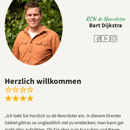
RCN de Noordster
Bart Dijkstra
Youtube
Facebook
Instagram
Herzlich willkommen
☆
☆
☆
☆
★
★
★
★
„Ich lade Sie herzlich zu de Noordster ein. In diesem Drenter
Gebiet gibt es so unglaublich viel zu entdecken; man kann gar
nicht alles aufzählen. Ob Sie aber zum Ausruhen und Raum