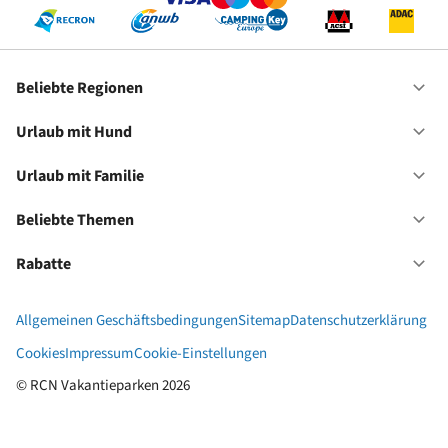
Beliebte Regionen
Of
Be
Re
Urlaub mit Hund
Of
Ur
mi
Urlaub mit Familie
Of
Hu
Ur
mi
Beliebte Themen
Of
Fa
Be
Th
Rabatte
Of
Ra
Allgemeinen Geschäftsbedingungen
Sitemap
Datenschutzerklärung
Cookies
Impressum
Cookie-Einstellungen
© RCN Vakantieparken 2026