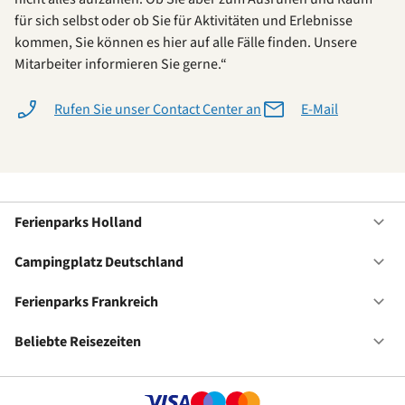
für sich selbst oder ob Sie für Aktivitäten und Erlebnisse
kommen, Sie können es hier auf alle Fälle finden. Unsere
Mitarbeiter informieren Sie gerne.“
Rufen Sie unser Contact Center an
E-Mail
Ferienparks Holland
Of
Fe
Ho
Campingplatz Deutschland
Of
Ca
De
Ferienparks Frankreich
Of
Fe
Fr
Beliebte Reisezeiten
Of
Be
Re