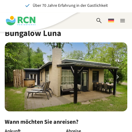
Über 70 Jahre Erfahrung in der Gastlichkeit
Zum
Zum
Zum
Zum
Kopfbereich
Hauptinhalt
Verfügbarkeit
Fußbereich
Ein tolles Erlebnis für Jung und Alt
springen
springen
springen
springen
Suchformular
Wählen
Naviga
öffnen
Sie
schlie
Bungalow Luna
eine
Sprache
Wann möchten Sie anreisen?
Ankunft
Abreise