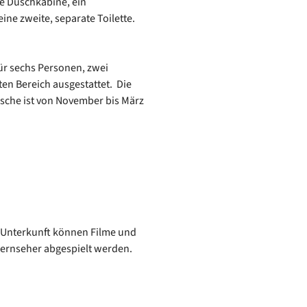
e Duschkabine, ein
ine zweite, separate Toilette.
ür sechs Personen, zwei
en Bereich ausgestattet. Die
usche ist von November bis März
r Unterkunft können Filme und
Fernseher abgespielt werden.