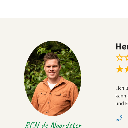
He
☆
★
„Ich 
kann 
und E
RCN de Noordster