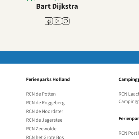
Bart Dijkstra
Youtube
Facebook
Instagram
Ferienparks Holland
Campingp
RCN de Potten
RCN Laac
Campingp
RCN de Roggeberg
RCN de Noordster
Ferienpar
RCN de Jagerstee
RCN Zeewolde
RCN Port 
RCN het Grote Bos