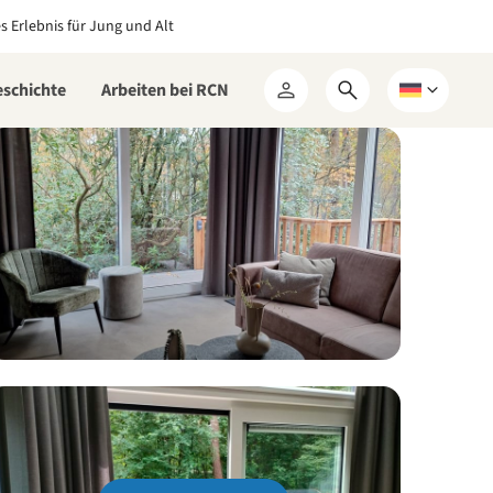
es Erlebnis für Jung und Alt
eschichte
Arbeiten bei RCN
Suchformular
Wählen
Mein
öffnen
Sie
RCN
eine
Sprache