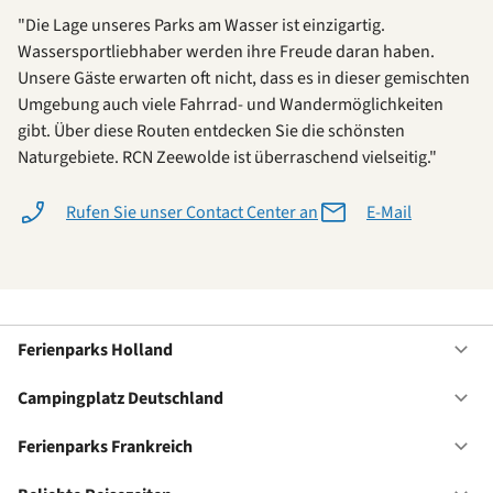
"Die Lage unseres Parks am Wasser ist einzigartig.
Wassersportliebhaber werden ihre Freude daran haben.
Unsere Gäste erwarten oft nicht, dass es in dieser gemischten
Umgebung auch viele Fahrrad- und Wandermöglichkeiten
gibt. Über diese Routen entdecken Sie die schönsten
Naturgebiete. RCN Zeewolde ist überraschend vielseitig."
Rufen Sie unser Contact Center an
E-Mail
Ferienparks Holland
Of
Fe
Ho
Campingplatz Deutschland
Of
Ca
De
Ferienparks Frankreich
Of
Fe