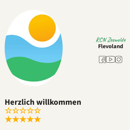
RCN Zeewolde
Flevoland
Youtube
Facebook
Instag
Herzlich willkommen
☆
☆
☆
☆
☆
★
★
★
★
★