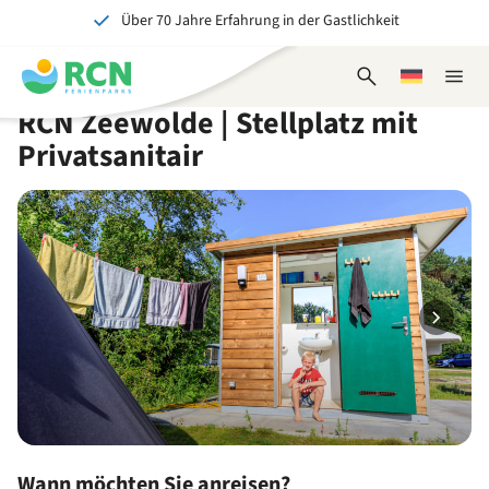
Über 70 Jahre Erfahrung in der Gastlichkeit
Zum
Zum
Zum
Zum
Kopfbereich
Hauptinhalt
Verfügbarkeit
Fußbereich
Ein tolles Erlebnis für Jung und Alt
springen
springen
springen
springen
Suchformular
Wählen
Naviga
öffnen
Sie
schlie
RCN Zeewolde | Stellplatz mit
eine
Sprache
Privatsanitair
Wann möchten Sie anreisen?