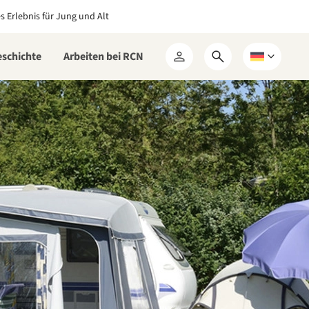
es Erlebnis für Jung und Alt
eschichte
Arbeiten bei RCN
Suchformular
Wählen
Mein
öffnen
Sie
RCN
eine
Sprache