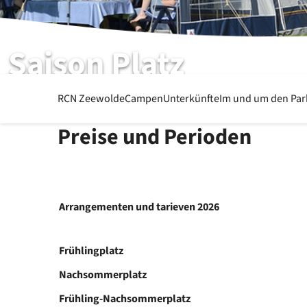
Saison Platz
RCN Zeewolde
RCN Zeewolde
Campen
Unterkünfte
Im und um den Pa
Preise und Perioden
Arrangementen und tarieven 2026
Frühlingplatz
Nachsommerplatz
Frühling-Nachsommerplatz