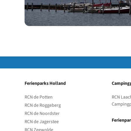
Ferienparks Holland
Campingp
RCN de Potten
RCN Laac
Campingp
RCN de Roggeberg
RCN de Noordster
Ferienpar
RCN de Jagerstee
RCN Zeewolde