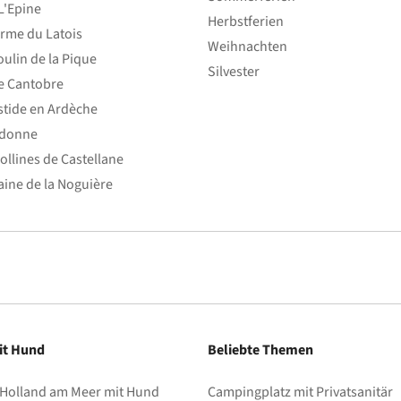
L'Epine
Herbstferien
rme du Latois
Weihnachten
ulin de la Pique
Silvester
e Cantobre
stide en Ardèche
edonne
ollines de Castellane
ine de la Noguière
it Hund
Beliebte Themen
 Holland am Meer mit Hund
Campingplatz mit Privatsanitär