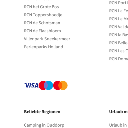
RCN Port 
RCN het Grote Bos
RCN La Fe
RCN Toppershoedje
RCN Le Mo
RCN de Schotsman
RCN Val d
RCN de Flaasbloem
RCN la Ba
Villenpark Sneekermeer
RCN Bell
Ferienparks Holland
RCN Les C
RCN Doma
Beliebte Regionen
Urlaub m
Camping in Ouddorp
Urlaub in