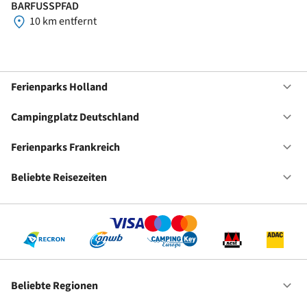
BARFUSSPFAD
10 km entfernt
Ferienparks Holland
Of
Fe
Ho
Campingplatz Deutschland
Of
Ca
De
Ferienparks Frankreich
Of
Fe
Fr
Beliebte Reisezeiten
Of
Be
Re
Beliebte Regionen
Of
Be