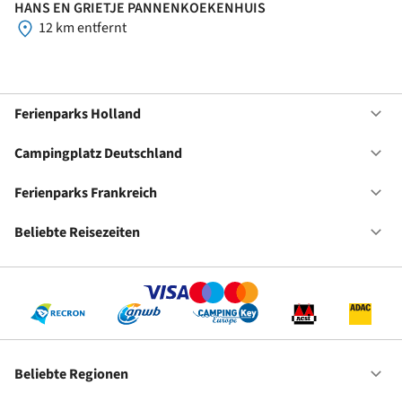
HANS EN GRIETJE PANNENKOEKENHUIS
12 km entfernt
Ferienparks Holland
Of
Fe
Ho
Campingplatz Deutschland
Of
Ca
De
Ferienparks Frankreich
Of
Fe
Fr
Beliebte Reisezeiten
Of
Be
Re
Beliebte Regionen
Of
Be