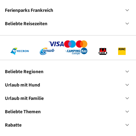
Ca
De
Ferienparks Frankreich
Of
Fe
Fr
Beliebte Reisezeiten
Of
Be
Re
Beliebte Regionen
Of
Be
Re
Urlaub mit Hund
Of
Ur
mi
Urlaub mit Familie
Of
Hu
Ur
mi
Beliebte Themen
Of
Fa
Be
Th
Rabatte
Of
Ra