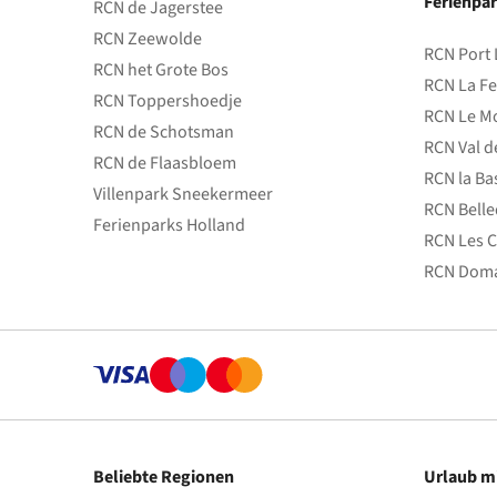
Ferienpar
RCN de Jagerstee
RCN Zeewolde
RCN Port 
RCN het Grote Bos
RCN La Fe
RCN Toppershoedje
RCN Le Mo
RCN de Schotsman
RCN Val d
RCN de Flaasbloem
RCN la Ba
Villenpark Sneekermeer
RCN Bell
Ferienparks Holland
RCN Les C
RCN Doma
Beliebte Regionen
Urlaub m