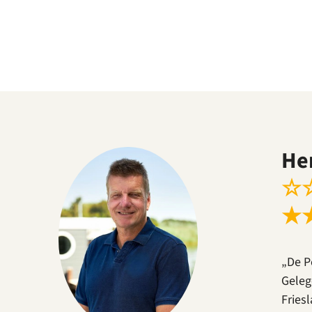
He
☆
★
„De P
Geleg
Fries