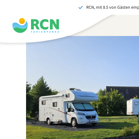
RCN, mit 8.5 von Gästen em
Zum
Zum
Zum
Zum
Kopfbereich
Hauptinhalt
Verfügbarkeit
Fußbereich
springen
springen
springen
springen