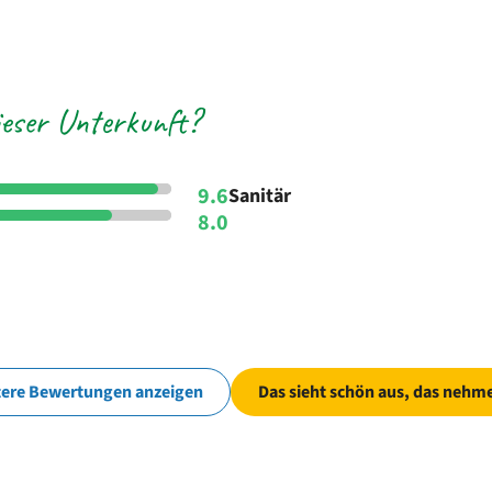
eser Unterkunft?
9.6
Sanitär
8.0
tere Bewertungen anzeigen
Das sieht schön aus, das nehme