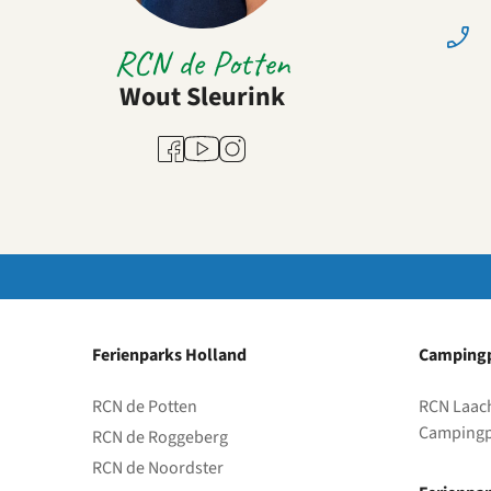
RCN de Potten
Wout Sleurink
Youtube
Facebook
Instagram
Ferienparks Holland
Campingp
RCN de Potten
RCN Laac
Campingp
RCN de Roggeberg
RCN de Noordster