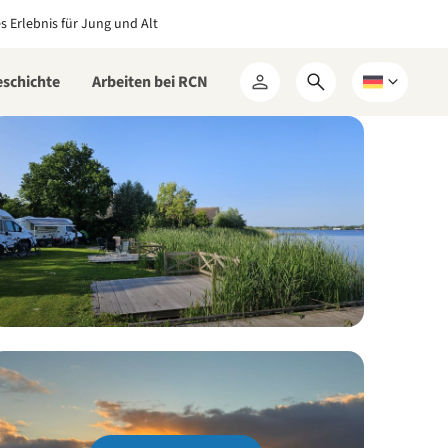
es Erlebnis für Jung und Alt
eschichte
Arbeiten bei RCN
Suchformular
Wählen
Mein
öffnen
Sie
RCN
eine
Sprache