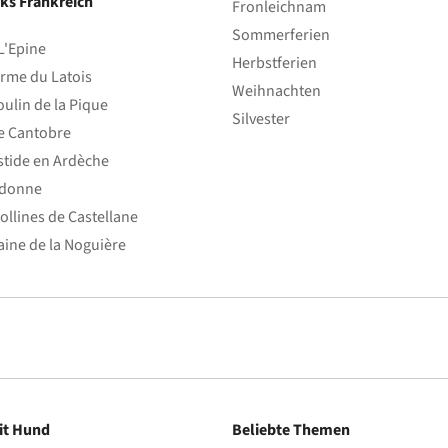
ks Frankreich
Fronleichnam
Sommerferien
L'Epine
Herbstferien
rme du Latois
Weihnachten
ulin de la Pique
Silvester
e Cantobre
stide en Ardèche
edonne
ollines de Castellane
ine de la Noguière
it Hund
Beliebte Themen