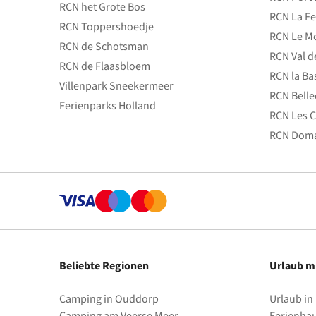
RCN het Grote Bos
RCN La Fe
RCN Toppershoedje
RCN Le Mo
RCN de Schotsman
RCN Val d
RCN de Flaasbloem
RCN la Ba
Villenpark Sneekermeer
RCN Bell
Ferienparks Holland
RCN Les C
RCN Doma
Beliebte Regionen
Urlaub m
Camping in Ouddorp
Urlaub in