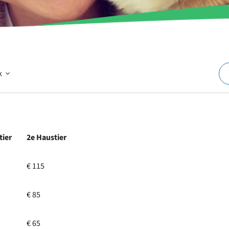
Offen
k
Im
tier
2e Haustier
und
€ 115
um
€ 85
den
€ 65