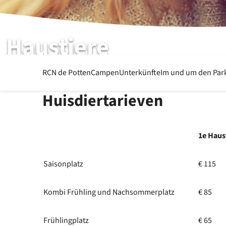
Haustiere
RCN de Potten
RCN de Potten
Campen
Unterkünfte
Im und um den Par
Huisdiertarieven
1e Haus
Saisonplatz
€ 115
Kombi Frühling und Nachsommerplatz
€ 85
Frühlingplatz
€ 65