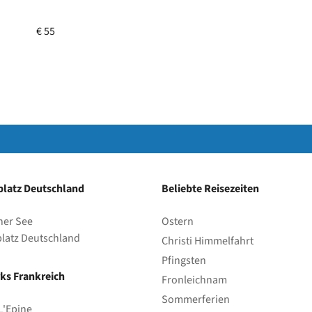
€ 55
Park
latz Deutschland
Beliebte Reisezeiten
her See
Ostern
latz Deutschland
Christi Himmelfahrt
Pfingsten
ks Frankreich
Fronleichnam
Sommerferien
L'Epine