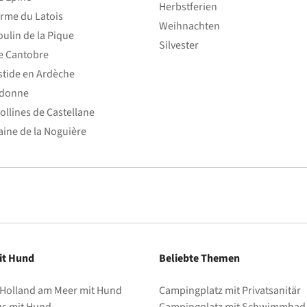
Herbstferien
rme du Latois
Weihnachten
ulin de la Pique
Silvester
e Cantobre
stide en Ardèche
edonne
ollines de Castellane
ine de la Noguière
it Hund
Beliebte Themen
 Holland am Meer mit Hund
Campingplatz mit Privatsanitär