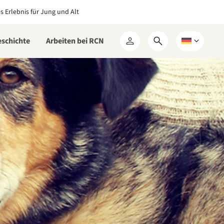
es Erlebnis für Jung und Alt
eschichte
Arbeiten bei RCN
Suchformular
Wählen
Mein
öffnen
Sie
RCN
eine
Sprache