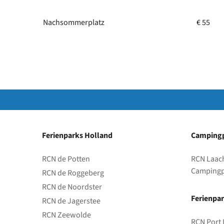
Nachsommerplatz
€ 55
Ferienparks Holland
Campingp
RCN de Potten
RCN Laac
Campingp
RCN de Roggeberg
RCN de Noordster
Ferienpar
RCN de Jagerstee
RCN Zeewolde
RCN Port 