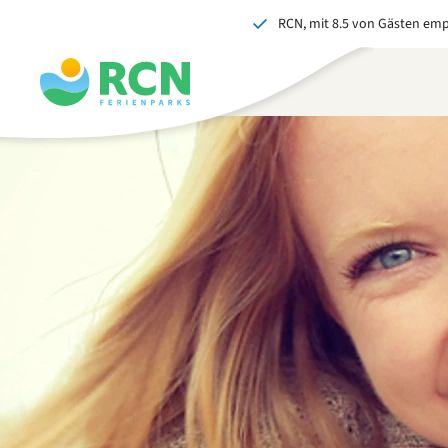
RCN, mit 8.5 von Gästen em
Zum
Zum
Zum
Kopfbereich
Hauptinhalt
Fußbereich
springen
springen
springen