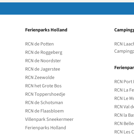
Ferienparks Holland
Campingp
RCN de Potten
RCN Laac
Campingp
RCN de Roggeberg
RCN de Noordster
Ferienpar
RCN de Jagerstee
RCN Zeewolde
RCN Port 
RCN het Grote Bos
RCN La Fe
RCN Toppershoedje
RCN Le Mo
RCN de Schotsman
RCN Val d
RCN de Flaasbloem
RCN la Ba
Villenpark Sneekermeer
RCN Bell
Ferienparks Holland
RCN Les C