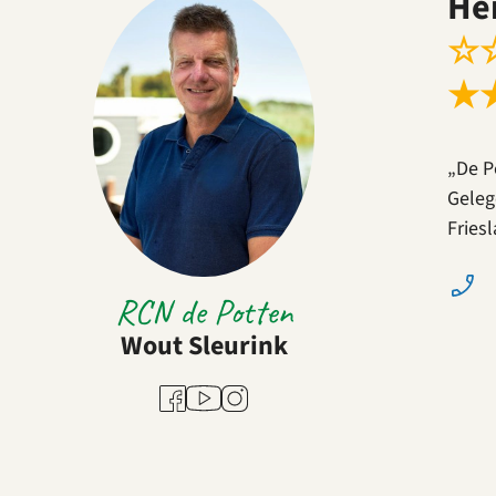
He
☆
★
„De P
Geleg
Fries
RCN de Potten
Wout Sleurink
Youtube
Facebook
Instagram