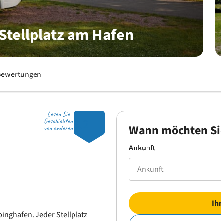
Stellplatz am Hafen
Bewertungen
Lesen Sie
9.2
Geschichten
Wann möchten Si
von anderen
Ankunft
Ih
inghafen. Jeder Stellplatz