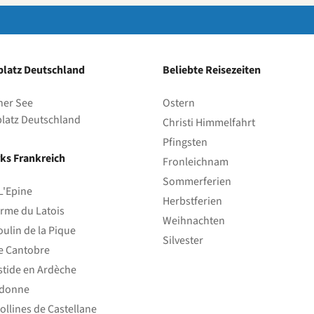
latz Deutschland
Beliebte Reisezeiten
her See
Ostern
latz Deutschland
Christi Himmelfahrt
Pfingsten
ks Frankreich
Fronleichnam
Sommerferien
L'Epine
Herbstferien
rme du Latois
Weihnachten
ulin de la Pique
Silvester
e Cantobre
stide en Ardèche
edonne
ollines de Castellane