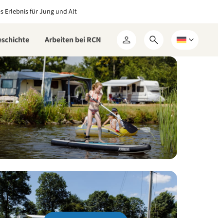
es Erlebnis für Jung und Alt
eschichte
Arbeiten bei RCN
Suchformular
Wählen
Mein
öffnen
Sie
RCN
eine
Sprache