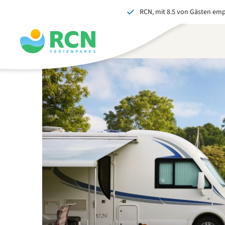
RCN, mit 8.5 von Gästen em
Zum
Zum
Zum
Zum
Kopfbereich
Hauptinhalt
Verfügbarkeit
Fußbereich
springen
springen
springen
springen