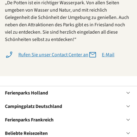
„De Potten ist ein richtiger Wasserpark. Von allen Seiten
umgeben von Wasser und Natur, und mit reichlich
Gelegenheit die Schönheit der Umgebung zu genießen. Auch
neben den Attraktionen des Parks gibt es in Friesland noch
viel zu entdecken. Sie sind herzlich eingeladen all diese
Schönheiten selbst zu entdecken!“
Rufen Sie unser Contact Center an
E-Mail
Ferienparks Holland
Of
Fe
Ho
Campingplatz Deutschland
Of
Ca
De
Ferienparks Frankreich
Of
Fe
Fr
Beliebte Reisezeiten
Of