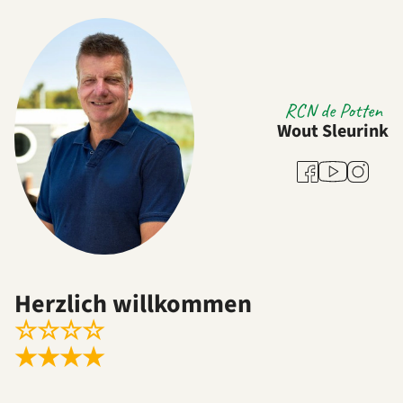
RCN de Potten
Wout Sleurink
Youtube
Facebook
Instagra
Herzlich willkommen
☆
☆
☆
☆
★
★
★
★