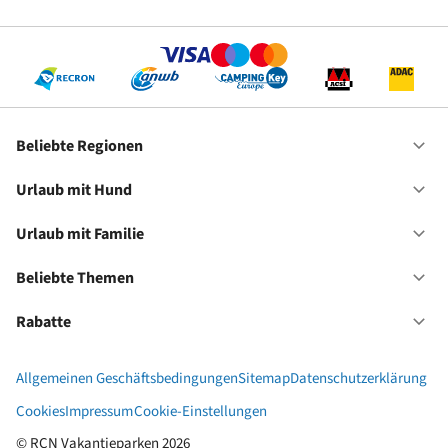
Be
Re
Beliebte Regionen
Of
Be
Re
Urlaub mit Hund
Of
Ur
mi
Urlaub mit Familie
Of
Hu
Ur
mi
Beliebte Themen
Of
Fa
Be
Th
Rabatte
Of
Ra
Allgemeinen Geschäftsbedingungen
Sitemap
Datenschutzerklärung
Cookies
Impressum
Cookie-Einstellungen
© RCN Vakantieparken 2026