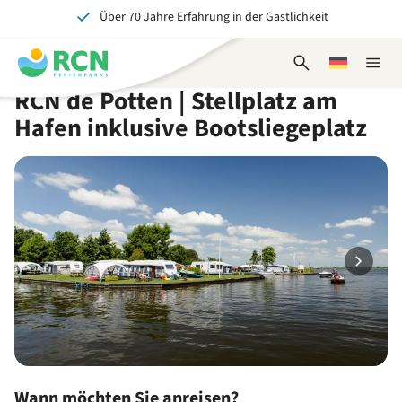
Über 70 Jahre Erfahrung in der Gastlichkeit
Zum
Zum
Zum
Zum
Kopfbereich
Hauptinhalt
Verfügbarkeit
Fußbereich
Ein tolles Erlebnis für Jung und Alt
springen
springen
springen
springen
Suchformular
Wählen
Naviga
öffnen
Sie
schlie
RCN de Potten | Stellplatz am
eine
Sprache
Hafen inklusive Bootsliegeplatz
Wann möchten Sie anreisen?