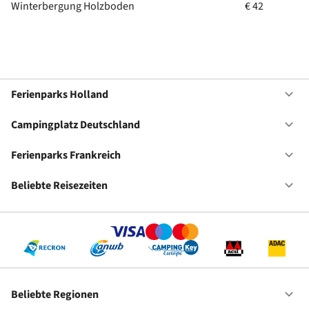
Winterbergung Holzboden
€ 42
Ferienparks Holland
Of
Fe
Ho
Campingplatz Deutschland
Of
Ca
De
Ferienparks Frankreich
Of
Fe
Fr
Beliebte Reisezeiten
Of
Be
Re
Beliebte Regionen
Of