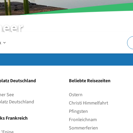
meer
Offen
k
Im
latz Deutschland
Beliebte Reisezeiten
und
her See
Ostern
latz Deutschland
Christi Himmelfahrt
um
Pfingsten
ks Frankreich
Fronleichnam
den
Sommerferien
L'Epine