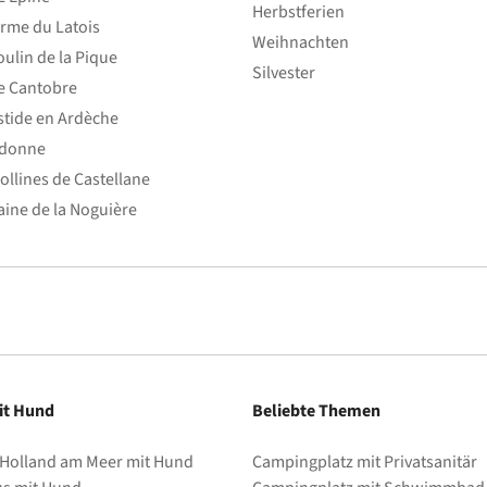
Herbstferien
rme du Latois
Weihnachten
ulin de la Pique
Park
Silvester
e Cantobre
stide en Ardèche
edonne
ollines de Castellane
ine de la Noguière
it Hund
Beliebte Themen
 Holland am Meer mit Hund
Campingplatz mit Privatsanitär