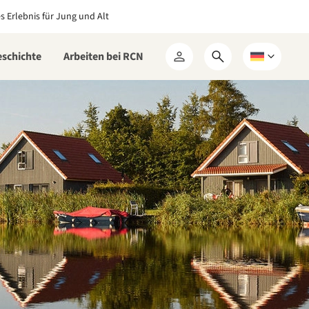
es Erlebnis für Jung und Alt
eschichte
Arbeiten bei RCN
Suchformular
Wählen
Mein
öffnen
Sie
RCN
eine
Sprache