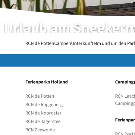
Urlaub am Sneeker
RCN de Potten | Sneek | Friesland
RCN de Potten
Campen
Unterkünfte
Im und um den Par
Ferienparks Holland
Campingp
RCN de Potten
RCN Laac
Campingp
RCN de Roggeberg
RCN de Noordster
Ferienpar
RCN de Jagerstee
RCN Zeewolde
RCN Port 