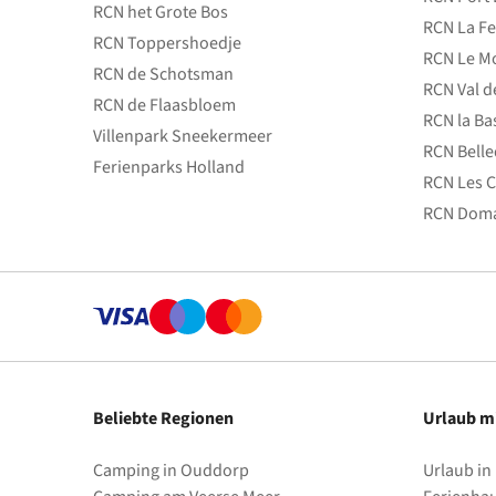
RCN het Grote Bos
RCN La Fe
RCN Toppershoedje
RCN Le Mo
RCN de Schotsman
RCN Val d
RCN de Flaasbloem
RCN la Ba
Villenpark Sneekermeer
RCN Bell
Ferienparks Holland
RCN Les C
RCN Doma
Beliebte Regionen
Urlaub m
Camping in Ouddorp
Urlaub in