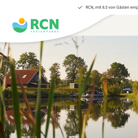
RCN, mit 8.5 von Gästen em
Zum
Zum
Zum
Kopfbereich
Hauptinhalt
Fußbereich
springen
springen
springen