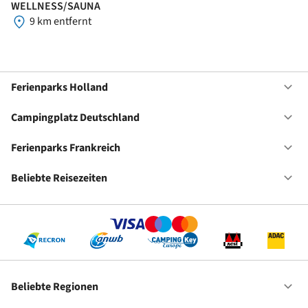
WELLNESS/SAUNA
9 km entfernt
Ferienparks Holland
Of
Fe
Ho
Campingplatz Deutschland
Of
Ca
De
Ferienparks Frankreich
Of
Fe
Fr
Beliebte Reisezeiten
Of
Be
Re
Beliebte Regionen
Of
Be