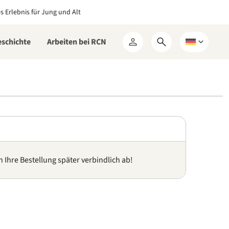
es Erlebnis für Jung und Alt
eschichte
Arbeiten bei RCN
Suchformular
Wählen
Mein
öffnen
Sie
RCN
eine
Sprache
n Ihre Bestellung später verbindlich ab!