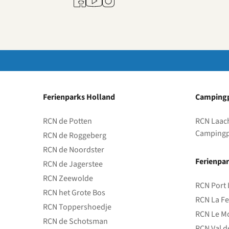
Facebook
Instagram
Ferienparks Holland
Campingp
RCN de Potten
RCN Laac
Campingp
RCN de Roggeberg
RCN de Noordster
Ferienpar
RCN de Jagerstee
RCN Zeewolde
RCN Port 
RCN het Grote Bos
RCN La Fe
RCN Toppershoedje
RCN Le Mo
RCN de Schotsman
RCN Val d