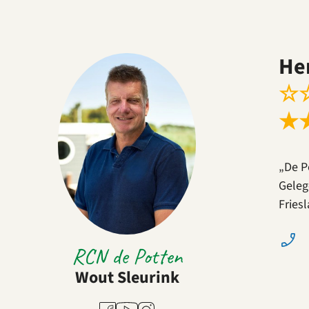
He
☆
★
„De P
Geleg
Fries
RCN de Potten
Wout Sleurink
Youtube