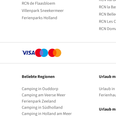
RCN de Flaasbloem
RCN la Ba
Villenpark Sneekermeer
RCN Bell
Ferienparks Holland
RCN Les C
RCN Doma
Beliebte Regionen
Urlaub m
Camping in Ouddorp
Urlaub in
Camping am Veerse Meer
Ferienha
Ferienpark Zeeland
Camping in Südholland
Urlaub mi
Camping in Holland am Meer