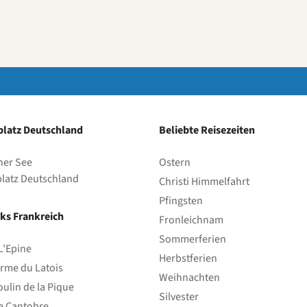
latz Deutschland
Beliebte Reisezeiten
her See
Ostern
latz Deutschland
Christi Himmelfahrt
Pfingsten
ks Frankreich
Fronleichnam
Sommerferien
L'Epine
Herbstferien
rme du Latois
Weihnachten
ulin de la Pique
Silvester
e Cantobre