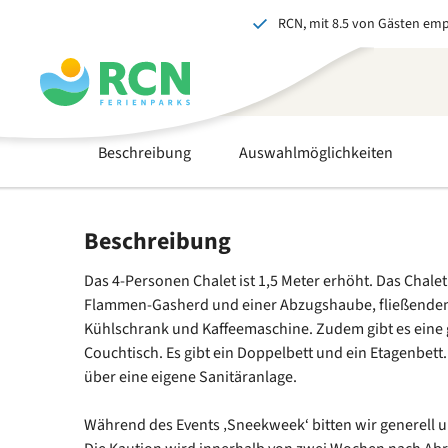
RCN, mit 8.5 von Gästen em
Zum
Zum
Zum
Zum
Kopfbereich
Hauptinhalt
Verfügbarkeit
Fußbereich
springen
springen
springen
springen
Beschreibung
Auswahlmöglichkeiten
Beschreibung
Das 4-Personen Chalet ist 1,5 Meter erhöht. Das Chalet
Flammen-Gasherd und einer Abzugshaube, fließende
Kühlschrank und Kaffeemaschine. Zudem gibt es eine 
Couchtisch. Es gibt ein Doppelbett und ein Etagenbett.
über eine eigene Sanitäranlage.
Während des Events ‚Sneekweek‘ bitten wir generell u