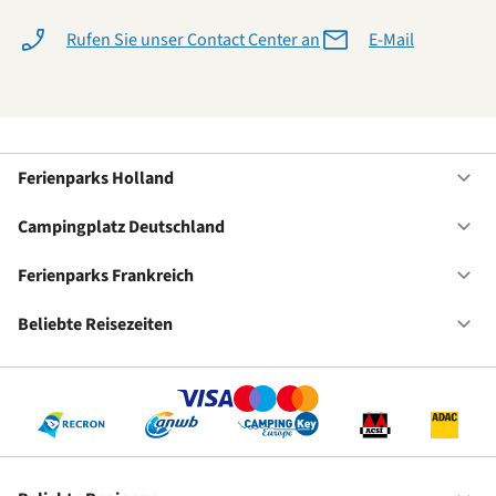
Rufen Sie unser Contact Center an
E-Mail
Ferienparks Holland
Of
Fe
Ho
Campingplatz Deutschland
Of
Ca
De
Ferienparks Frankreich
Of
Fe
Fr
Beliebte Reisezeiten
Of
Be
Re