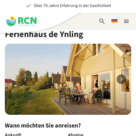
Über 70 Jahre Erfahrung in der Gastlichkeit
Zum
Zum
Zum
Zum
Kopfbereich
Hauptinhalt
Verfügbarkeit
Fußbereich
Ein tolles Erlebnis für Jung und Alt
springen
springen
springen
springen
Suchformular
Wählen
Naviga
öffnen
Sie
schlie
Ferienhaus de Ynling
eine
Sprache
Wann möchten Sie anreisen?
Ankunft
Abreise