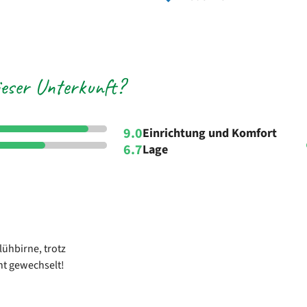
eser Unterkunft?
9.0
Einrichtung und Komfort
6.7
Lage
lühbirne, trotz
ht gewechselt!