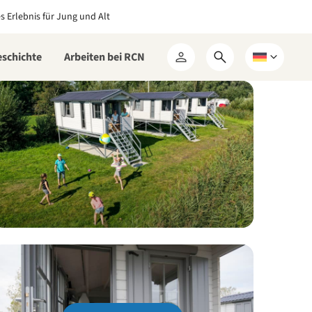
es Erlebnis für Jung und Alt
eschichte
Arbeiten bei RCN
Suchformular
Wählen
Mein
öffnen
Sie
RCN
eine
Sprache