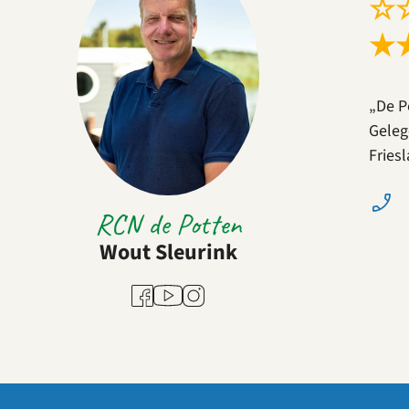
☆
★
„De P
Geleg
Fries
RCN de Potten
Wout Sleurink
Youtube
Facebook
Instagram