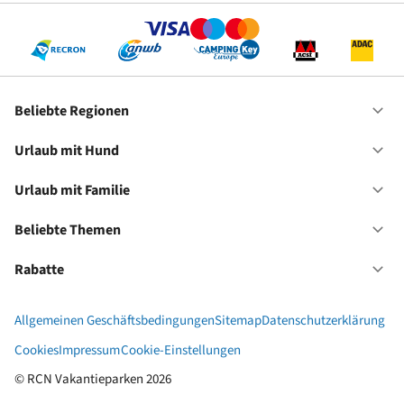
Re
Beliebte Regionen
Of
Be
Re
Urlaub mit Hund
Of
Ur
mi
Urlaub mit Familie
Of
Hu
Ur
mi
Beliebte Themen
Of
Fa
Be
Th
Rabatte
Of
Ra
Allgemeinen Geschäftsbedingungen
Sitemap
Datenschutzerklärung
Cookies
Impressum
Cookie-Einstellungen
© RCN Vakantieparken 2026