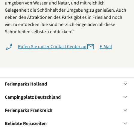
umgeben von Wasser und Natur, und mit reichlich
Gelegenheit die Schönheit der Umgebung zu genießen. Auch
neben den Attraktionen des Parks gibt es in Friesland noch
viel zu entdecken. Sie sind herzlich eingeladen all diese
Schönheiten selbst zu entdecken!“
Rufen Sie unser Contact Center an
E-Mail
Ferienparks Holland
Of
Fe
Ho
Campingplatz Deutschland
Of
Ca
De
Ferienparks Frankreich
Of
Fe
Fr
Beliebte Reisezeiten
Of
Be