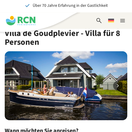
Über 70 Jahre Erfahrung in der Gastlichkeit
Zum
Zum
Zum
Zum
Kopfbereich
Hauptinhalt
Verfügbarkeit
Fußbereich
Ein tolles Erlebnis für Jung und Alt
springen
springen
springen
springen
Suchformular
Wählen
Naviga
öffnen
Sie
schlie
Villa de Goudplevier - Villa für 8
eine
Sprache
Personen
Wann möchten Sie anreisen?