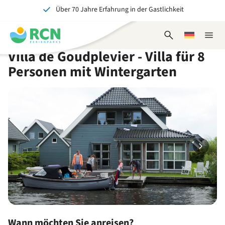
Über 70 Jahre Erfahrung in der Gastlichkeit
Zum
Zum
Zum
Zum
Kopfbereich
Hauptinhalt
Verfügbarkeit
Fußbereich
Ein tolles Erlebnis für Jung und Alt
springen
springen
springen
springen
Suchformular
Wählen
Naviga
öffnen
Sie
schlie
Villa de Goudplevier - Villa für 8
eine
Sprache
Personen mit Wintergarten
Wann möchten Sie anreisen?