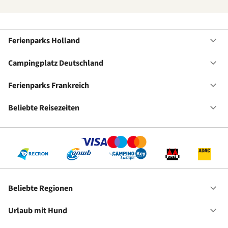
Ferienparks Holland
Of
Fe
Ho
Campingplatz Deutschland
Of
Ca
De
Ferienparks Frankreich
Of
Fe
Fr
Beliebte Reisezeiten
Of
Be
Re
Beliebte Regionen
Of
Be
Re
Urlaub mit Hund
Of
Ur