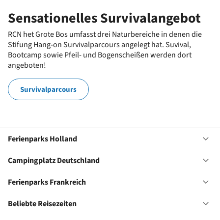
Sensationelles Survivalangebot
RCN het Grote Bos umfasst drei Naturbereiche in denen die
Stifung Hang-on Survivalparcours angelegt hat. Suvival,
Bootcamp sowie Pfeil- und Bogenscheißen werden dort
angeboten!
Survivalparcours
Ferienparks Holland
Of
Fe
Ho
Campingplatz Deutschland
Of
Ca
De
Ferienparks Frankreich
Of
Fe
Fr
Beliebte Reisezeiten
Of
Be