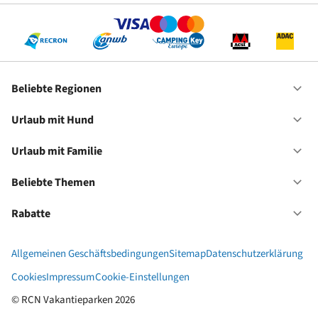
Re
Beliebte Regionen
Of
Be
Re
Urlaub mit Hund
Of
Ur
mi
Urlaub mit Familie
Of
Hu
Ur
mi
Beliebte Themen
Of
Fa
Be
Th
Rabatte
Of
Ra
Allgemeinen Geschäftsbedingungen
Sitemap
Datenschutzerklärung
Cookies
Impressum
Cookie-Einstellungen
© RCN Vakantieparken 2026