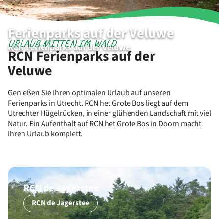
Ferienparks auf der Veluwe
URLAUB MITTEN IM WALD
RCN Ferienparks auf der Veluwe
RCN Ferienparks auf der
Veluwe
Genießen Sie Ihren optimalen Urlaub auf unseren
Ferienparks in Utrecht. RCN het Grote Bos liegt auf dem
Utrechter Hügelrücken, in einer glühenden Landschaft mit viel
Natur. Ein Aufenthalt auf RCN het Grote Bos in Doorn macht
Ihren Urlaub komplett.
RCN de Jagerstee
RCN de Jagerstee