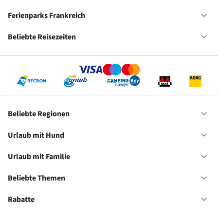
Ca
De
Ferienparks Frankreich
Of
Fe
Fr
Beliebte Reisezeiten
Of
Be
Re
Beliebte Regionen
Of
Be
Re
Urlaub mit Hund
Of
Ur
mi
Urlaub mit Familie
Of
Hu
Ur
mi
Beliebte Themen
Of
Fa
Be
Th
Rabatte
Of
Ra