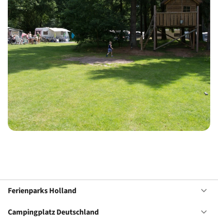
Ferienparks Holland
Of
Fe
Ho
Campingplatz Deutschland
Of