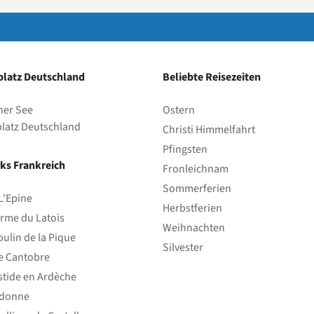
latz Deutschland
Beliebte Reisezeiten
her See
Ostern
latz Deutschland
Christi Himmelfahrt
Pfingsten
ks Frankreich
Fronleichnam
Sommerferien
L'Epine
Herbstferien
rme du Latois
Weihnachten
ulin de la Pique
Silvester
e Cantobre
stide en Ardèche
edonne