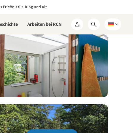
es Erlebnis für Jung und Alt
eschichte
Arbeiten bei RCN
Suchformular
Wählen
Mein
öffnen
Sie
RCN
eine
Sprache