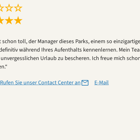
☆
☆
☆
★
★
★
st schon toll, der Manager dieses Parks, einem so einzigartig
definitiv während Ihres Aufenthalts kennenlernen. Mein Tea
 unvergesslichen Urlaub zu bescheren. Ich freue mich schon
n.“
Rufen Sie unser Contact Center an
E-Mail