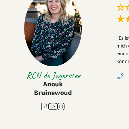
☆
★
"Es i
mich 
einen
könne
RCN de Jagerstee
Anouk
Bruinewoud
Youtube
Facebook
Instagram